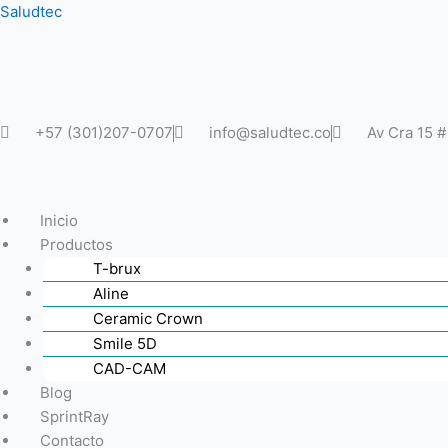
Ir
Saludtec
al
contenido
+57 (301)207-0707
info@saludtec.co
Av Cra 15 
Inicio
Productos
T-brux
Aline
Ceramic Crown
Smile 5D
CAD-CAM
Blog
SprintRay
Contacto