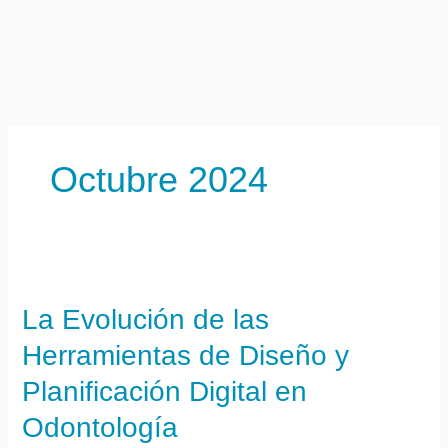
Ir
al
contenido
Octubre 2024
La
Evolución
La Evolución de las
de
las
Herramientas de Diseño y
Herramientas
de
Planificación Digital en
Diseño
Odontología
y