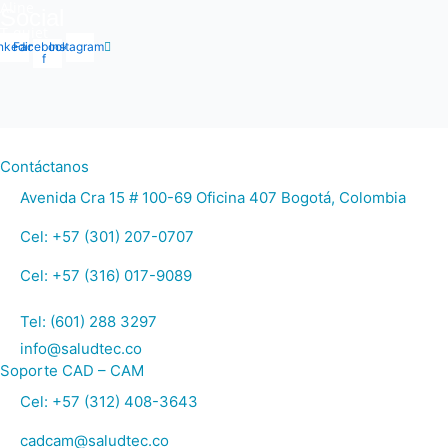
Aline
Social
T-quiet
nkedin
Facebook-
Instagram
f
Contáctanos
Avenida Cra 15 # 100-69 Oficina 407 Bogotá, Colombia
Cel: +57 (301) 207-0707
Cel: +57 (316) 017-9089
Tel: (601) 288 3297
info@saludtec.co
Soporte CAD – CAM
Cel: +57 (312) 408-3643
cadcam@saludtec.co