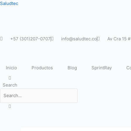
Ir
Saludtec
al
contenido
+57 (301)207-0707
info@saludtec.co
Av Cra 15 
Inicio
Productos
Blog
SprintRay
Co
Search