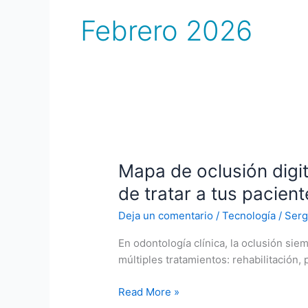
Febrero 2026
Mapa
de
Mapa de oclusión digit
oclusión
digital:
de tratar a tus pacien
por
Deja un comentario
/
Tecnología
/
Serg
qué
cambia
En odontología clínica, la oclusión sie
la
múltiples tratamientos: rehabilitación, 
forma
de
Read More »
tratar