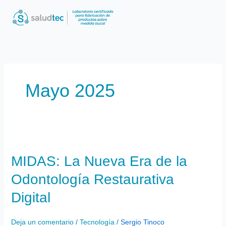
Ir
al
contenido
Mayo 2025
MIDAS:
La
MIDAS: La Nueva Era de la
Nueva
Era
Odontología Restaurativa
de
la
Digital
Odontología
Restaurativa
Deja un comentario
/
Tecnología
/
Sergio Tinoco