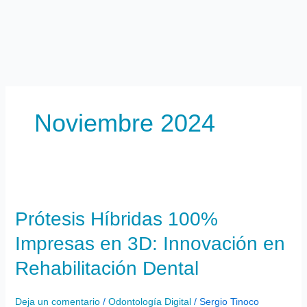
Ir
al
contenido
Noviembre 2024
Prótesis
Híbridas
Prótesis Híbridas 100%
100%
Impresas
Impresas en 3D: Innovación en
en
3D:
Rehabilitación Dental
Innovación
en
Deja un comentario
/
Odontología Digital
/
Sergio Tinoco