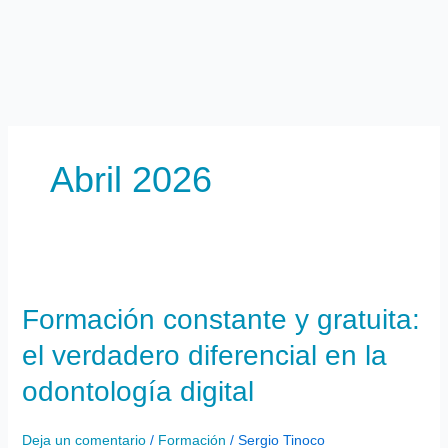
Ir
al
contenido
Abril 2026
Formación
constante
Formación constante y gratuita:
y
gratuita:
el verdadero diferencial en la
el
verdadero
odontología digital
diferencial
en
Deja un comentario
/
Formación
/
Sergio Tinoco