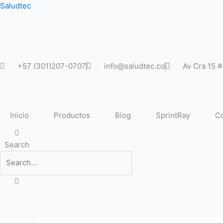
Ir
Saludtec
al
contenido
+57 (301)207-0707
info@saludtec.co
Av Cra 15 
Inicio
Productos
Blog
SprintRay
Co
Search