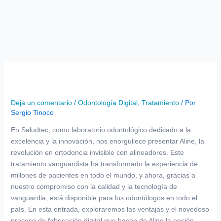
Ir
al
contenido
Deja un comentario
/
Odontología Digital
,
Tratamiento
/ Por
Sergio Tinoco
En Saludtec, como laboratorio odontológico dedicado a la
excelencia y la innovación, nos enorgullece presentar Aline, la
revolución en ortodoncia invisible con alineadores. Este
tratamiento vanguardista ha transformado la experiencia de
millones de pacientes en todo el mundo, y ahora, gracias a
nuestro compromiso con la calidad y la tecnología de
vanguardia, está disponible para los odontólogos en todo el
país. En esta entrada, exploraremos las ventajas y el novedoso
proceso de fabricación digital que hacen de Aline la opción