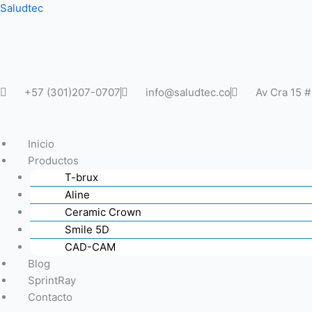
Ir
Saludtec
al
contenido
+57 (301)207-0707
info@saludtec.co
Av Cra 15 
Inicio
Productos
T-brux
Aline
Ceramic Crown
Smile 5D
CAD-CAM
Blog
SprintRay
Contacto