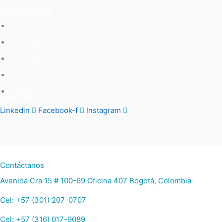
Productos
T-brux
Smile 5D
CAD-CAM
Aline
T-quiet
Social
Linkedin
Facebook-f
Instagram
Contáctanos
Avenida Cra 15 # 100-69 Oficina 407 Bogotá, Colombia
Cel: +57 (301) 207-0707
Cel: +57 (316) 017-9089