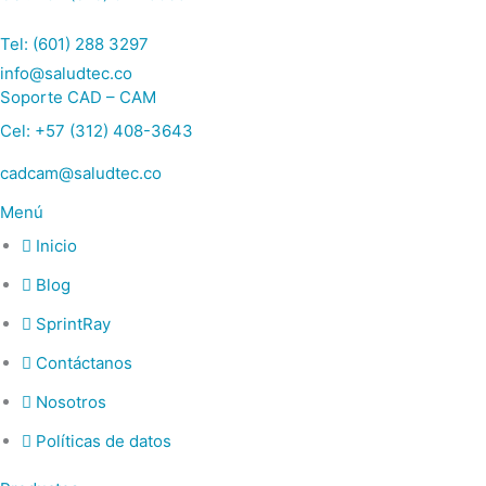
Tel: (601) 288 3297
info@saludtec.co
Soporte CAD – CAM
Cel: +57 (312) 408-3643
cadcam@saludtec.co
Menú
Inicio
Blog
SprintRay
Contáctanos
Nosotros
Políticas de datos