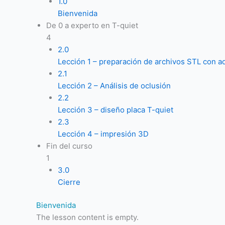
1.0
Bienvenida
De 0 a experto en T-quiet
4
2.0
Lección 1 – preparación de archivos STL con a
2.1
Lección 2 – Análisis de oclusión
2.2
Lección 3 – diseño placa T-quiet
2.3
Lección 4 – impresión 3D
Fin del curso
1
3.0
Cierre
Bienvenida
The lesson content is empty.