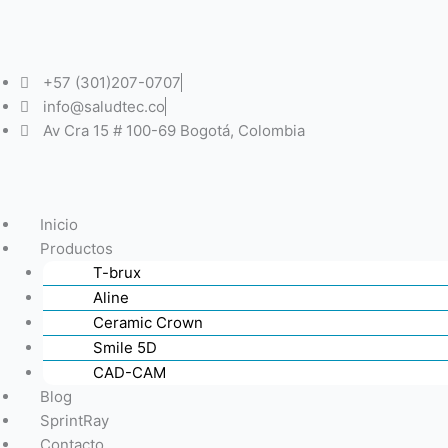
Ir
al
contenido
+57 (301)207-0707
info@saludtec.co
Av Cra 15 # 100-69 Bogotá, Colombia
Inicio
Productos
T-brux
Aline
Ceramic Crown
Smile 5D
CAD-CAM
Blog
SprintRay
Contacto